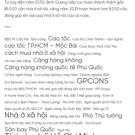
Từ nay đến năm 2030, Bình Dương tiếp tục hoàn thành thêm gần
85.000 căn nhà ở xã hội, riêng năm 2025 hoàn thành hơn 8.200 căn,
đóng góp lớn vào quỹ nhà ở xã hội của cả nước.
===
Cao tốc
BĐS TP. Cần Thơ
Bến cảng
Cao tốc Chơn Thành – Gia Nghĩa
cao tốc TP.HCM – Mộc Bài
Cara River Park Cần Thơ
cách mua nhà ở xã hội
Công trình giao thông
Cảng hàng không
cải tạo mặt bằng
Cảng hàng không quốc tế Phú Quốc
Cổ tức ngân hàng
Cụm công nghiệp Long Giao
Doanh nghiệp 2025
GPCONS
Eco Retreat
Giá bán điện năng lượng tái tạo
Hiệp hội BĐS TP.HCM
Hội môi giới bất động sản Việt Nam
IPP Group
K-Home New City
Khu mỏ đá Hóa An
Khu đất 3 mặt giáp sông
Kinh tế
metro số 2 (Bến Thành – Tham Lương)
Mô hình TOD
Nghị quyết số 01/NQ-CP
Nghị quyết số 25/NQ-CP
Ngân hàng Tái thiết Đức (KfW)
Nhà ga T3
Nhà ở xã hội
Phó Thủ tướng
Năng lượng mặt trời
Quy định xây nhà ở công vụ cho cán bộ luân chuyển
Sun Group
Sân bay Phú Quốc
Thuế Mỹ