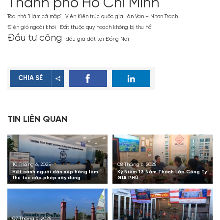
Thành phố Hồ Chí Minh
Tòa nhà ''Hàm cá mập''
Viện Kiến trúc quốc gia
ân Vạn – Nhơn Trạch
Điện gió ngoài khơi
Đất thuộc quy hoạch không bị thu hồi
Đầu tư công
đấu giá đất tại Đồng Nai
CHIA SẺ
TIN LIÊN QUAN
10 Tháng 6, 2025
08 Tháng 6, 2025
Hết cảnh người dân xếp hàng làm
Kỷ Niệm 13 Năm Thành Lập Công Ty
thủ tục cấp phép xây dựng
GIA PHÚ
07 Tháng 6, 2025