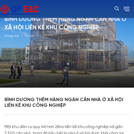
BÌNH DƯƠNG THÊM HÀNG NGÀN CĂN NHÀ Ở
XÃ HỘI LIỀN KỀ KHU CÔNG NGHIỆP
Trang chủ
Tin tức
BÌNH DƯƠNG THÊM HÀNG NGÀN CĂN NHÀ Ở XÃ HỘI
LIỀN KỀ KHU CÔNG NGHIỆP
Một khu dân cư quy mô hơn 26ha liền kề khu công nghiệp với gần
3.300 căn nhà, trong đó hầu hết là nhà ở xã hội được khởi công tại