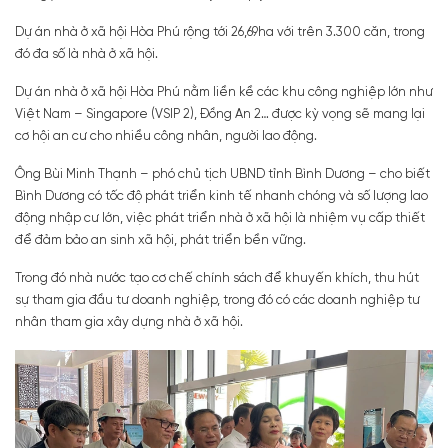
Dự án nhà ở xã hội Hòa Phú rộng tới 26,69ha với trên 3.300 căn, trong
đó đa số là nhà ở xã hội.
Dự án nhà ở xã hội Hòa Phú nằm liền kề các khu công nghiệp lớn như
Việt Nam – Singapore (VSIP 2), Đồng An 2… được kỳ vọng sẽ mang lại
cơ hội an cư cho nhiều công nhân, người lao động.
Ông Bùi Minh Thạnh – phó chủ tịch UBND tỉnh Bình Dương – cho biết
Bình Dương có tốc độ phát triển kinh tế nhanh chóng và số lượng lao
động nhập cư lớn, việc phát triển nhà ở xã hội là nhiệm vụ cấp thiết
để đảm bảo an sinh xã hội, phát triển bền vững.
Trong đó nhà nước tạo cơ chế chính sách để khuyến khích, thu hút
sự tham gia đầu tư doanh nghiệp, trong đó có các doanh nghiệp tư
nhân tham gia xây dựng nhà ở xã hội.