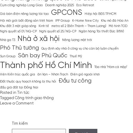
Cụm công nghiệp Long Giao
Doanh nghiệp 2025
Eco Retreat
GPCONS
Giá bán điện năng lượng tái tạo
Hiệp hội BĐS TP.HCM
Hội môi giới bất động sản Việt Nam
IPP Group
K-Home New City
Khu mỏ đá Hóa An
Khu đất 3 mặt giáp sông
Kinh tế
metro số 2 (Bến Thành – Tham Lương)
Mô hình TOD
Nghị quyết số 01/NQ-CP
Nghị quyết số 25/NQ-CP
Ngân hàng Tái thiết Đức (KfW)
Nhà ở xã hội
Nhà ga T3
Năng lượng mặt trời
Phó Thủ tướng
Quy định xây nhà ở công vụ cho cán bộ luân chuyển
Sân bay Phú Quốc
Sun Group
Thuế Mỹ
Thành phố Hồ Chí Minh
Tòa nhà ''Hàm cá mập''
Viện Kiến trúc quốc gia
ân Vạn – Nhơn Trạch
Điện gió ngoài khơi
Đầu tư công
Đất thuộc quy hoạch không bị thu hồi
đấu giá đất tại Đồng Nai
Posted in
Tin tức
Tagged
Công trình giao thông
on
Leave a Comment
Nỗ
lực
hoàn
Tìm kiếm
thành
các