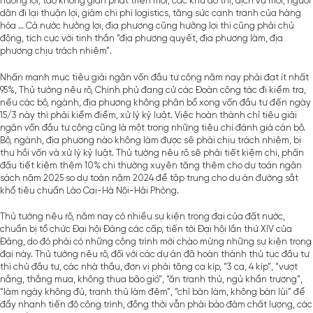
hưởng lợi, tạo không gian phát triển mới, các khu đô thị, dịch vụ mới, người
dân đi lại thuận lợi, giảm chi phí logistics, tăng sức cạnh tranh của hàng
hóa … Cả nước hưởng lợi, địa phương cũng hưởng lợi thì cũng phải chủ
động, tích cực với tinh thần “địa phương quyết, địa phương làm, địa
phương chịu trách nhiệm”.
Nhấn mạnh mục tiêu giải ngân vốn đầu tư công năm nay phải đạt ít nhất
95%, Thủ tướng nêu rõ, Chính phủ đang cử các Đoàn công tác đi kiểm tra,
nếu các bộ, ngành, địa phương không phân bổ xong vốn đầu tư đến ngày
15/3 này thì phải kiểm điểm, xử lý kỷ luật. Việc hoàn thành chỉ tiêu giải
ngân vốn đầu tư công cũng là một trong những tiêu chí đánh giá cán bộ.
Bộ, ngành, địa phương nào không làm được sẽ phải chịu trách nhiệm, bị
thu hồi vốn và xử lý kỷ luật. Thủ tướng nêu rõ sẽ phải tiết kiệm chi, phấn
đấu tiết kiệm thêm 10% chi thường xuyên tăng thêm cho dự toán ngân
sách năm 2025 so dự toán năm 2024 để tập trung cho dự án đường sắt
khổ tiêu chuẩn Lào Cai-Hà Nội-Hải Phòng.
Thủ tướng nêu rõ, năm nay có nhiều sự kiện trọng đại của đất nước,
chuẩn bị tổ chức Đại hội Đảng các cấp, tiến tới Đại hội lần thứ XIV của
Đảng, do đó phải có những công trình mới chào mừng những sự kiện trọng
đại này. Thủ tướng nêu rõ, đối với các dự án đã hoàn thành thủ tục đầu tư
thì chủ đầu tư, các nhà thầu, đơn vị phải tăng ca kíp, “3 ca, 4 kíp”, “vượt
nắng, thắng mưa, không thua bão gió”, “ăn tranh thủ, ngủ khẩn trương”,
“làm ngày không đủ, tranh thủ làm đêm”, “chỉ bàn làm, không bàn lùi” để
đẩy nhanh tiến độ công trình, đồng thời vẫn phải bảo đảm chất lượng, các