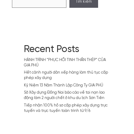
Tìm kiếm
công
trình
giao
thông
trọng
điểm
chào
mừng
các
Recent Posts
sự
kiện
HÀNH TRÌNH “PHỤC HỒI TINH THẦN THÉP” CỦA
trọng
GIA PHÚ
đại
của
Hết cảnh người dân xếp hàng làm thủ tục cấp
đất
phép xây dựng
nước
Kỷ Niệm 13 Năm Thành Lập Công Ty GIA PHÚ
Sở Xây dựng Đồng Nai báo cáo về tai nạn lao
động làm 2 người chết ở khu du lịch Sơn Tiên
Tiếp nhận 100% hồ sơ cấp phép xây dựng trực
tuyến và trực tuyến toàn trình từ 9/6