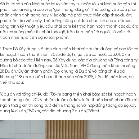
đá là tài sản của Nhà nước lại rơi vào tay tư nhân rồi khi Nhà nước cần thì
phải mua lại với giá cao vì bị “găm hàng, đội giá”. Thủ tướng yêu cầu phải
chấn chỉnh tình trạng này, việc cấp mỏ phải thực hiện cấp theo dự án;
phải kiểm tra việc này. Thủ tướng cũng chỉ đạo phải tích cực di dời các
công trình kỹ thuật; yêu cầu phải cam kết thời hạn hoàn thành các dự án;
nếu có vướng mắc thì phải tháo gỡ, trên tinh thần “rõ người, rõ việc, rõ
trách nhiệm, rõ tiến độ, rõ sản phẩm”.
* Theo Bộ Xây dựng, về tình hình triển khai các dự án đường bộ cao tốc có
kế hoạch hoàn thành năm 2025 để đạt mục tiêu cả nước có 3.000km
đường bộ cao tốc: Hiện nay, Bộ Xây dựng, các địa phương và Tổng công ty
Đầu tư phát triển đường cao tốc Việt Nam (VEC) đang triển khai thi công
28 Dự án/Dự án thành phần (gọi chung là Dự án) với tổng chiều dài
khoảng 1.188km dự kiến hoàn thành vào năm 2025, tiến độ triển khai, cụ
thể như sau:
16 dự án với tổng chiều dài 786km đang triển khai bám sát kế hoạch hoàn
thành trong năm 2025, nhiều dự án có điều kiện thuận lợi sẽ phấn đấu rút
ngắn thời gian thi công từ 3 đến 6 tháng so với hợp đồng (trong đó Bộ Xây
dựng 14 dự án/760km, các địa phương 2 dự án/26km).