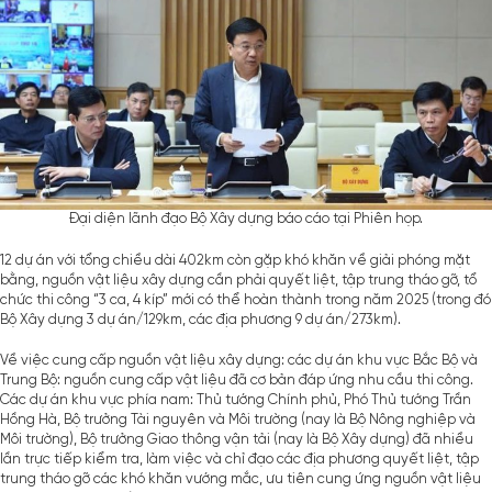
Đại diện lãnh đạo Bộ Xây dựng báo cáo tại Phiên họp.
12 dự án với tổng chiều dài 402km còn gặp khó khăn về giải phóng mặt
bằng, nguồn vật liệu xây dựng cần phải quyết liệt, tập trung tháo gỡ, tổ
chức thi công “3 ca, 4 kíp” mới có thể hoàn thành trong năm 2025 (trong đó
Bộ Xây dựng 3 dự án/129km, các địa phương 9 dự án/273km).
Về việc cung cấp nguồn vật liệu xây dựng: các dự án khu vực Bắc Bộ và
Trung Bộ: nguồn cung cấp vật liệu đã cơ bản đáp ứng nhu cầu thi công.
Các dự án khu vực phía nam: Thủ tướng Chính phủ, Phó Thủ tướng Trần
Hồng Hà, Bộ trưởng Tài nguyên và Môi trường (nay là Bộ Nông nghiệp và
Môi trường), Bộ trưởng Giao thông vận tải (nay là Bộ Xây dựng) đã nhiều
lần trực tiếp kiểm tra, làm việc và chỉ đạo các địa phương quyết liệt, tập
trung tháo gỡ các khó khăn vướng mắc, ưu tiên cung ứng nguồn vật liệu