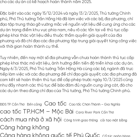
cho các dự án có kế hoạch hoàn thành năm 2025.
Đặc biệt vào các ngày 15/12/2024 và ngày 13/2/2025, Thủ tướng Chính
phủ, Phó Thủ tướng Trần Hồng Hà đã làm việc với các bộ, địa phương, chỉ
đạo tập trung tháo gỡ vướng mắc về nguồn vật liệu để cung ứng cho các
dự án trọng điểm khu vực phía nam, nêu rõ các tồn tại về thủ tục cấp
phép khai thác vật liệu đều thuộc thẩm quyền giải quyết của địa
phương và đã chỉ đạo các địa phương tập trung giải quyết từng công việc
với thời gian hoàn thành cụ thể.
Tuy nhiên, đến nay một số địa phương vẫn chưa hoàn thành thủ tục cấp
phép khai thác mỏ vật liệu, ảnh hưởng đến tiến độ triển khai các dự án.
Ngày 6/3/2025, Phó Thủ tướng Trần Hồng Hà cùng các bộ, ngành đã trực
tiếp làm việc với các địa phương để chỉ đạo giải quyết; các địa phương đã
cam kết sẽ hoàn thiện thủ tục để cấp phép trước ngày 10/3/2025 cũng
như đẩy nhanh các thủ tục để bảo đảm đủ nguồn cung ứng cát, đá cho
các dự án theo đúng chỉ đạo của Thủ tướng, Phó Thủ tướng Chính phủ.
Cao tốc
BĐS TP. Cần Thơ
Bến cảng
Cao tốc Chơn Thành – Gia Nghĩa
cao tốc TP.HCM – Mộc Bài
Cara River Park Cần Thơ
cách mua nhà ở xã hội
Công trình giao thông
cải tạo mặt bằng
Cảng hàng không
Cảng hàng không quốc tế Phú Quốc
Cổ tức ngân hàng