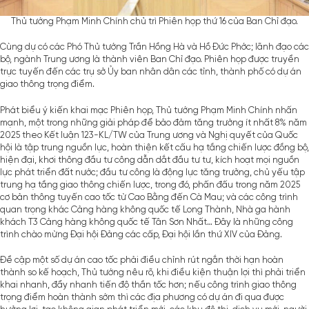
Thủ tướng Phạm Minh Chính chủ trì Phiên họp thứ 16 của Ban Chỉ đạo.
Cùng dự có các Phó Thủ tướng Trần Hồng Hà và Hồ Đức Phớc; lãnh đạo các
bộ, ngành Trung ương là thành viên Ban Chỉ đạo. Phiên họp được truyền
trực tuyến đến các trụ sở Ủy ban nhân dân các tỉnh, thành phố có dự án
giao thông trọng điểm.
Phát biểu ý kiến khai mạc Phiên họp, Thủ tướng Phạm Minh Chính nhấn
mạnh, một trong những giải pháp để bảo đảm tăng trưởng ít nhất 8% năm
2025 theo Kết luận 123-KL/TW của Trung ương và Nghị quyết của Quốc
hội là tập trung nguồn lực, hoàn thiện kết cấu hạ tầng chiến lược đồng bộ,
hiện đại, khơi thông đầu tư công dẫn dắt đầu tư tư, kích hoạt mọi nguồn
lực phát triển đất nước; đầu tư công là động lực tăng trưởng, chủ yếu tập
trung hạ tầng giao thông chiến lược, trong đó, phấn đấu trong năm 2025
cơ bản thông tuyến cao tốc từ Cao Bằng đến Cà Mau; và các công trình
quan trọng khác Cảng hàng không quốc tế Long Thành, Nhà ga hành
khách T3 Cảng hàng không quốc tế Tân Sơn Nhất… Đây là những công
trình chào mừng Đại hội Đảng các cấp, Đại hội lần thứ XIV của Đảng.
Đề cập một số dự án cao tốc phải điều chỉnh rút ngắn thời hạn hoàn
thành so kế hoạch, Thủ tướng nêu rõ, khi điều kiện thuận lợi thì phải triển
khai nhanh, đẩy nhanh tiến độ thần tốc hơn; nếu công trình giao thông
trọng điểm hoàn thành sớm thì các địa phương có dự án đi qua được