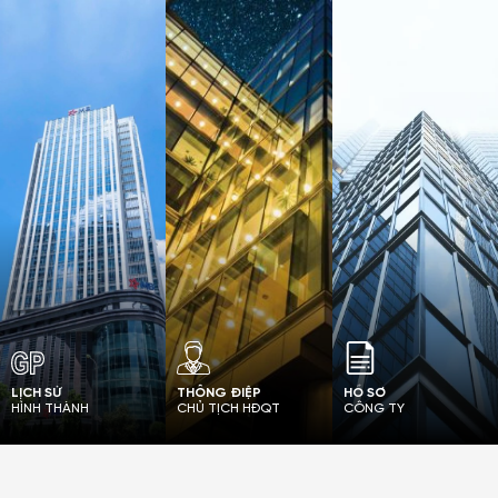
LỊCH SỬ
THÔNG ĐIỆP
HỒ SƠ
HÌNH THÀNH
CHỦ TỊCH HĐQT
CÔNG TY