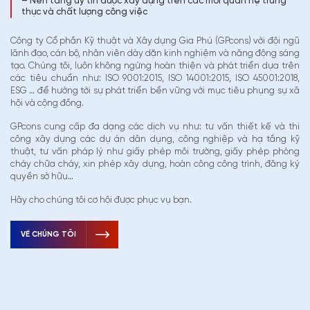
– Nền tảng uy tín được xây dựng trên các mối quan hệ trung
thực và chất lượng công việc
Công ty Cổ phần Kỹ thuật và Xây dựng Gia Phú (GPcons) với đội ngũ
lãnh đạo, cán bộ, nhân viên dày dặn kinh nghiệm và năng động sáng
tạo. Chúng tôi, luôn không ngừng hoàn thiện và phát triển dựa trên
các tiêu chuẩn như: ISO 9001:2015, ISO 14001:2015, ISO 45001:2018,
ESG … để hướng tới sự phát triển bền vững với mục tiêu phụng sự xã
hội và cộng đồng.
GPcons cung cấp đa dạng các dịch vụ như: tư vấn thiết kế và thi
công xây dựng các dự án dân dụng, công nghiệp và hạ tầng kỹ
thuật, tư vấn pháp lý như giấy phép môi trường, giấy phép phòng
cháy chữa cháy, xin phép xây dựng, hoàn công công trình, đăng ký
quyền sở hữu…
Hãy cho chúng tôi cơ hội được phục vụ bạn.
VỀ CHÚNG TÔI