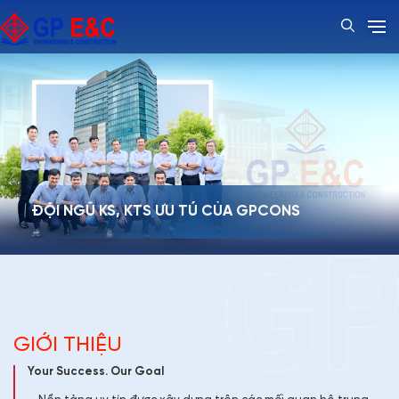
Đ
Ộ
I
N
G
Ũ
K
S
,
K
T
S
Ư
U
T
Ú
C
Ủ
A
G
P
C
O
N
S
GIỚI THIỆU
Your Success. Our Goal