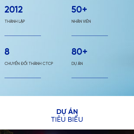
2012
50+
THÀNH LẬP
NHÂN VIÊN
8
80+
CHUYỂN ĐỔI THÀNH CTCP
DỰ ÁN
D
Ự
Á
N
TIÊU BIỂU