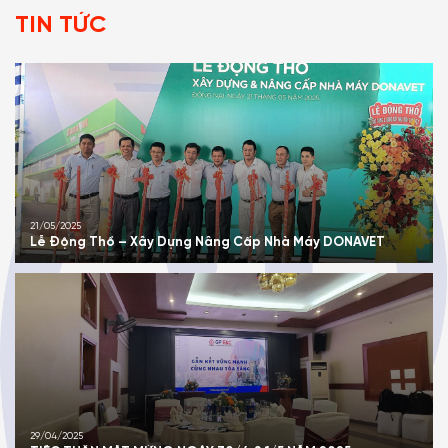
T
I
N
T
Ứ
C
21/05/2025
Lễ Động Thổ – Xây Dựng Nâng Cấp Nhà Máy DONAVET
29/04/2025