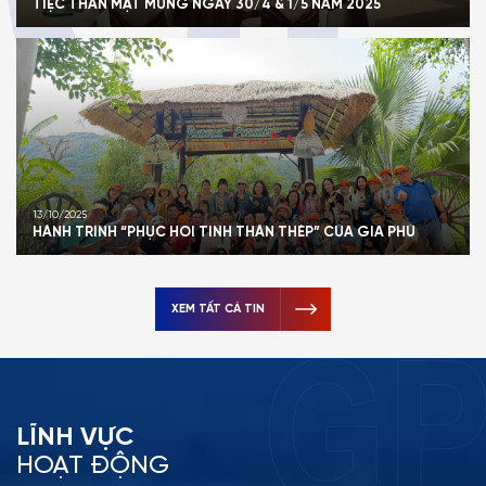
TIỆC THÂN MẬT MỪNG NGÀY 30/4 & 1/5 NĂM 2025
13/10/2025
HÀNH TRÌNH “PHỤC HỒI TINH THẦN THÉP” CỦA GIA PHÚ
XEM TẤT CẢ TIN
L
Ĩ
N
H
V
Ự
C
HOẠT ĐỘNG