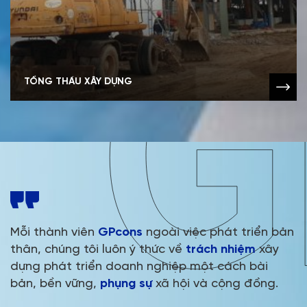
TỔNG THẦU XÂY DỰNG
Mỗi thành viên
GPcons
ngoài việc phát triển bản
thân, chúng tôi luôn ý thức về
trách nhiệm
xây
dựng phát triển doanh nghiệp một cách bài
bản, bền vững,
phụng sự
xã hội và cộng đồng.