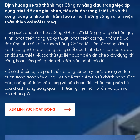
Định hướng sẽ trở thành một Công ty hàng đầu trong việc áp
dụng triệt để các giải pháp, tiêu chuẩn trong thiết kế và thi
công, công trình xanh nhằm tạo ra môi trường sống và làm việc
thân thiện với môi trường.
Trong suốt quá trình hoạt động, GPcons đã không ngừng cải tiến quy
trình, phát triển năng lực kỹ thuật, phát triển đội ngũ nhằm nỗ lực
đáp ứng nhu cầu của khách hàng. Chúng tôi luôn sẵn sàng, đồng
hành cùng với khách hàng trong suốt quá trình dự án từ việc lập dự
án đầu tư, thiết kế, các thủ tục liên quan đến xin phép xây dựng, thi
công, hoàn công công trình cho đến vận hành bảo trì.
Để có thể tồn tại và phát triển chúng tôi luôn ý thức rõ ràng về tầm
quan trọng trong xây dựng uy tín để tạo niềm tin từ khách hàng. Cho
nên, chúng tôi luôn trân trọng và hân hoan đón nhận mọi phản hồi
của khách hàng trong quá trình trải nghiệm sản phẩm và dịch vụ
của chúng tôi.
XEM LĨNH VỰC HOẠT ĐỘNG