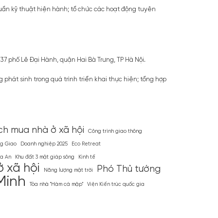
huẩn kỹ thuật hiện hành; tổ chức các hoạt động tuyên
37 phố Lê Đại Hành, quận Hai Bà Trưng, TP Hà Nội.
hát sinh trong quá trình triển khai thực hiện; tổng hợp
ch mua nhà ở xã hội
Công trình giao thông
g Giao
Doanh nghiệp 2025
Eco Retreat
a An
Khu đất 3 mặt giáp sông
Kinh tế
 xã hội
Phó Thủ tướng
Năng lượng mặt trời
Minh
Tòa nhà ''Hàm cá mập''
Viện Kiến trúc quốc gia