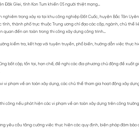
yện Đăk Glei, tỉnh Kon Tum khiến 05 người thiệt mạng…
n nghiêm trọng xảy ra tại khu công nghiệp Đất Cuốc, huyện Bắc Tân Uyên
c tỉnh, thành phố trực thuộc Trung ương chỉ đạo các cấp, ngành, chủ thể
ên quan đến an toàn trong thi công xây dựng công trình…
ường kiểm tra, kết hợp với tuyên truyền, phổ biến, hướng dẫn việc thực h
ng bất cập, tồn tại, hạn chế, đề nghị các địa phương chủ động đề xuất gi
.
vi vi phạm về an toàn xây dựng, các chủ thể tham gia hoạt động xây dựn
 thi công nếu phát hiện các vi phạm về an toàn xây dựng trên công trườn
dựng yêu cầu tăng cường việc thực hiện các quy định, biện pháp đảm bảo 