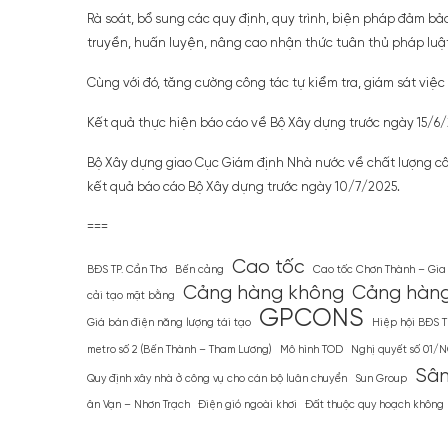
Rà soát, bổ sung các quy định, quy trình, biện pháp đảm b
truyền, huấn luyện, nâng cao nhận thức tuân thủ pháp luật
Cùng với đó, tăng cường công tác tự kiểm tra, giám sát việc
Kết quả thực hiện báo cáo về Bộ Xây dựng trước ngày 15/6/
Bộ Xây dựng giao Cục Giám định Nhà nước về chất lượng công
kết quả báo cáo Bộ Xây dựng trước ngày 10/7/2025.
===
Cao tốc
BĐS TP. Cần Thơ
Bến cảng
Cao tốc Chơn Thành – Gia
Cảng hàng không
Cảng hàng
cải tạo mặt bằng
GPCONS
Giá bán điện năng lượng tái tạo
Hiệp hội BĐS 
metro số 2 (Bến Thành – Tham Lương)
Mô hình TOD
Nghị quyết số 01/
Sân
Quy định xây nhà ở công vụ cho cán bộ luân chuyển
Sun Group
ân Vạn – Nhơn Trạch
Điện gió ngoài khơi
Đất thuộc quy hoạch không b