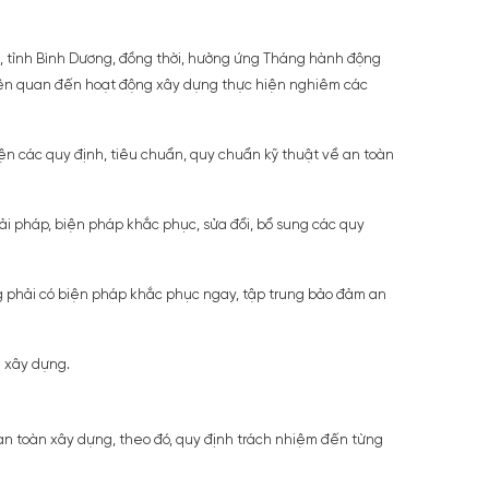
, tỉnh Bình Dương, đồng thời, hưởng ứng Tháng hành động
 liên quan đến hoạt động xây dựng thực hiện nghiêm các
iện các quy định, tiêu chuẩn, quy chuẩn kỹ thuật về an toàn
ải pháp, biện pháp khắc phục, sửa đổi, bổ sung các quy
g phải có biện pháp khắc phục ngay, tập trung bảo đảm an
g xây dựng.
an toàn xây dựng, theo đó, quy định trách nhiệm đến từng