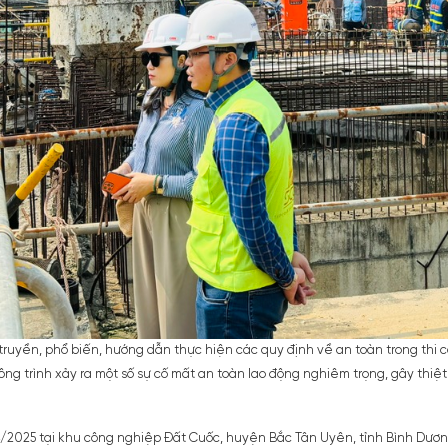
truyền, phổ biến, hướng dẫn thực hiện các quy định về an toàn trong thi c
g trình xảy ra một số sự cố mất an toàn lao động nghiêm trọng, gây thiệt hạ
4/2025 tại khu công nghiệp Đất Cuốc, huyện Bắc Tân Uyên, tỉnh Bình Dươn