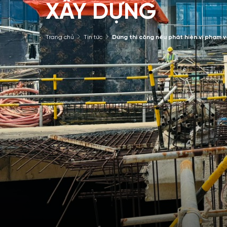
XÂY DỰNG
Trang chủ
Tin tức
Dừng thi công nếu phát hiện vi phạm 