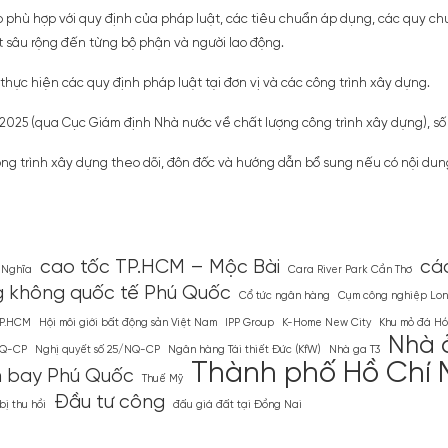
ảo phù hợp với quy định của pháp luật, các tiêu chuẩn áp dụng, các quy c
 sâu rộng đến từng bộ phận và người lao động.
 thực hiện các quy định pháp luật tại đơn vị và các công trình xây dựng.
2025 (qua Cục Giám định Nhà nước về chất lượng công trình xây dựng), số 
 trình xây dựng theo dõi, đôn đốc và hướng dẫn bổ sung nếu có nội dung p
cao tốc TP.HCM – Mộc Bài
cá
 Nghĩa
Cara River Park Cần Thơ
 không quốc tế Phú Quốc
Cổ tức ngân hàng
Cụm công nghiệp Lon
TP.HCM
Hội môi giới bất động sản Việt Nam
IPP Group
K-Home New City
Khu mỏ đá Hó
Nhà ở
NQ-CP
Nghị quyết số 25/NQ-CP
Ngân hàng Tái thiết Đức (KfW)
Nhà ga T3
Thành phố Hồ Chí 
 bay Phú Quốc
Thuế Mỹ
Đầu tư công
ị thu hồi
đấu giá đất tại Đồng Nai