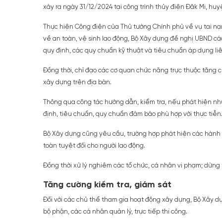
xảy ra ngày 31/12/2024 tại công trình thủy điện Đăk Mi, hu
Thực hiện Công điện của Thủ tướng Chính phủ về vụ tai nạ
về an toàn, vệ sinh lao động, Bộ Xây dựng đề nghị UBND cá
quy định, các quy chuẩn kỹ thuật và tiêu chuẩn áp dụng li
Đồng thời, chỉ đạo các cơ quan chức năng trực thuộc tăng c
xây dựng trên địa bàn.
Thông qua công tác hướng dẫn, kiểm tra, nếu phát hiện nhữ
định, tiêu chuẩn, quy chuẩn đảm bảo phù hợp với thực tiễn
Bộ Xây dựng cũng yêu cầu, trường hợp phát hiện các hành 
toàn tuyệt đối cho người lao động.
Đồng thời xử lý nghiêm các tổ chức, cá nhân vi phạm; dừng
Tăng cường kiểm tra, giám sát
Đối với các chủ thể tham gia hoạt động xây dựng, Bộ Xây 
bộ phận, các cá nhân quản lý, trực tiếp thi công.