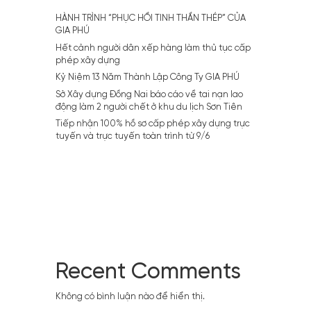
HÀNH TRÌNH “PHỤC HỒI TINH THẦN THÉP” CỦA
GIA PHÚ
Hết cảnh người dân xếp hàng làm thủ tục cấp
phép xây dựng
Kỷ Niệm 13 Năm Thành Lập Công Ty GIA PHÚ
Sở Xây dựng Đồng Nai báo cáo về tai nạn lao
động làm 2 người chết ở khu du lịch Sơn Tiên
Tiếp nhận 100% hồ sơ cấp phép xây dựng trực
tuyến và trực tuyến toàn trình từ 9/6
Recent Comments
Không có bình luận nào để hiển thị.