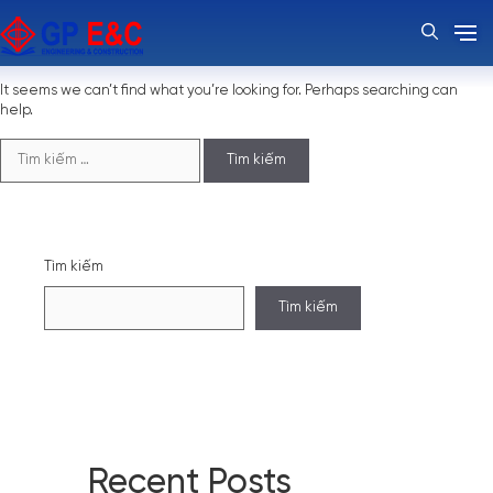
Nothing Found
It seems we can’t find what you’re looking for. Perhaps searching can
help.
Tìm
kiếm
cho:
Tìm kiếm
Tìm kiếm
Recent Posts