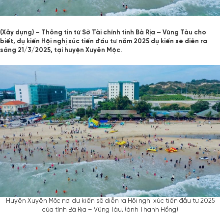
(Xây dựng) – Thông tin từ Sở Tài chính tỉnh Bà Rịa – Vũng Tàu cho
biết, dự kiến Hội nghị xúc tiến đầu tư năm 2025 dự kiến sẽ diễn ra
sáng 21/3/2025, tại huyện Xuyên Mộc.
Huyện Xuyên Mộc nơi dự kiến sẽ diễn ra Hội nghị xúc tiến đầu tư 2025
của tỉnh Bà Rịa – Vũng Tàu. (ảnh Thanh Hồng)