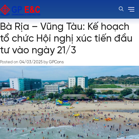
Thẻ:
Bà Rịa Vũng Tàu
Bà Rịa – Vũng Tàu: Kế hoạch
tổ chức Hội nghị xúc tiến đầu
tư vào ngày 21/3
Posted on
04/03/2025
by
GPCons