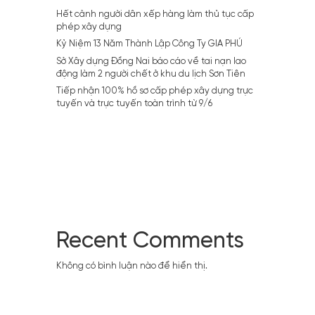
21/3
Hết cảnh người dân xếp hàng làm thủ tục cấp
phép xây dựng
Kỷ Niệm 13 Năm Thành Lập Công Ty GIA PHÚ
Sở Xây dựng Đồng Nai báo cáo về tai nạn lao
động làm 2 người chết ở khu du lịch Sơn Tiên
Tiếp nhận 100% hồ sơ cấp phép xây dựng trực
tuyến và trực tuyến toàn trình từ 9/6
Recent Comments
Không có bình luận nào để hiển thị.