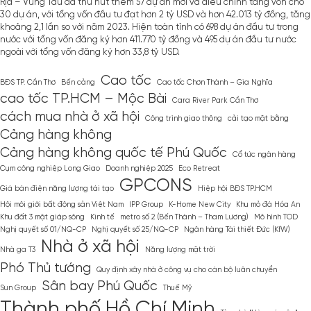
Rịa – Vũng Tàu đã thu hút thêm 57 dự án mới và điều chỉnh tăng vốn cho
30 dự án, với tổng vốn đầu tư đạt hơn 2 tỷ USD và hơn 42.013 tỷ đồng, tăng
khoảng 2,1 lần so với năm 2023. Hiện toàn tỉnh có 698 dự án đầu tư trong
nước với tổng vốn đăng ký hơn 411.770 tỷ đồng và 495 dự án đầu tư nước
ngoài với tổng vốn đăng ký hơn 33,8 tỷ USD.
Cao tốc
BĐS TP. Cần Thơ
Bến cảng
Cao tốc Chơn Thành – Gia Nghĩa
cao tốc TP.HCM – Mộc Bài
Cara River Park Cần Thơ
cách mua nhà ở xã hội
Công trình giao thông
cải tạo mặt bằng
Cảng hàng không
Cảng hàng không quốc tế Phú Quốc
Cổ tức ngân hàng
Cụm công nghiệp Long Giao
Doanh nghiệp 2025
Eco Retreat
GPCONS
Giá bán điện năng lượng tái tạo
Hiệp hội BĐS TP.HCM
Hội môi giới bất động sản Việt Nam
IPP Group
K-Home New City
Khu mỏ đá Hóa An
Khu đất 3 mặt giáp sông
Kinh tế
metro số 2 (Bến Thành – Tham Lương)
Mô hình TOD
Nghị quyết số 01/NQ-CP
Nghị quyết số 25/NQ-CP
Ngân hàng Tái thiết Đức (KfW)
Nhà ở xã hội
Nhà ga T3
Năng lượng mặt trời
Phó Thủ tướng
Quy định xây nhà ở công vụ cho cán bộ luân chuyển
Sân bay Phú Quốc
Sun Group
Thuế Mỹ
Thành phố Hồ Chí Minh