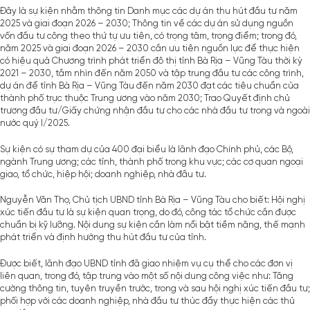
Đây là sự kiện nhằm thông tin Danh mục các dự án thu hút đầu tư năm
2025 và giai đoạn 2026 – 2030; Thông tin về các dự án sử dụng nguồn
vốn đầu tư công theo thứ tự ưu tiên, có trọng tâm, trọng điểm; trong đó,
năm 2025 và giai đoạn 2026 – 2030 cần ưu tiên nguồn lực để thực hiện
có hiệu quả Chương trình phát triển đô thị tỉnh Bà Rịa – Vũng Tàu thời kỳ
2021 – 2030, tầm nhìn đến năm 2050 và tập trung đầu tư các công trình,
dự án để tỉnh Bà Rịa – Vũng Tàu đến năm 2030 đạt các tiêu chuẩn của
thành phố trực thuộc Trung ương vào năm 2030; Trao Quyết định chủ
trương đầu tư/Giấy chứng nhận đầu tư cho các nhà đầu tư trong và ngoài
nước quý I/2025.
Sự kiện có sự tham dự của 400 đại biểu là lãnh đạo Chính phủ, các Bộ,
ngành Trung ương; các tỉnh, thành phố trong khu vực; các cơ quan ngoại
giao, tổ chức, hiệp hội; doanh nghiệp, nhà đầu tư.
Nguyễn Văn Thọ, Chủ tịch UBND tỉnh Bà Rịa – Vũng Tàu cho biết: Hội nghị
xúc tiến đầu tư là sự kiện quan trọng, do đó, công tác tổ chức cần được
chuẩn bị kỹ lưỡng. Nội dung sự kiện cần làm nổi bật tiềm năng, thế mạnh
phát triển và định hướng thu hút đầu tư của tỉnh.
Được biết, lãnh đạo UBND tỉnh đã giao nhiệm vụ cụ thể cho các đơn vị
liên quan, trong đó, tập trung vào một số nội dung công việc như: Tăng
cường thông tin, tuyên truyền trước, trong và sau hội nghị xúc tiến đầu tư;
phối hợp với các doanh nghiệp, nhà đầu tư thúc đẩy thực hiện các thủ