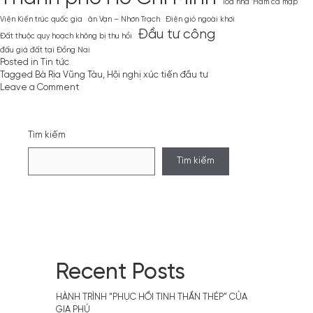
Tòa nhà ''Hàm cá mập''
Viện Kiến trúc quốc gia
ân Vạn – Nhơn Trạch
Điện gió ngoài khơi
Đầu tư công
Đất thuộc quy hoạch không bị thu hồi
đấu giá đất tại Đồng Nai
Posted in
Tin tức
Tagged
Bà Rịa Vũng Tàu
,
Hội nghị xúc tiến đầu tư
on
Leave a Comment
Bà
Rịa
–
Tìm kiếm
Vũng
Tàu:
Tìm kiếm
Kế
hoạch
tổ
chức
Hội
nghị
xúc
tiến
đầu
Recent Posts
tư
vào
HÀNH TRÌNH “PHỤC HỒI TINH THẦN THÉP” CỦA
ngày
GIA PHÚ