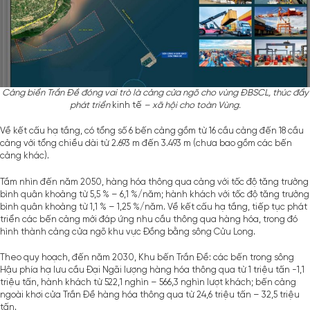
Cảng biển Trần Đề đóng vai trò là cảng cửa ngõ cho vùng ĐBSCL, thúc đẩy
phát triển
kinh tế
– xã hội cho toàn Vùng.
Về kết cấu hạ tầng, có tổng số 6 bến cảng gồm từ 16 cầu cảng đến 18 cầu
cảng với tổng chiều dài từ 2.693 m đến 3.493 m (chưa bao gồm các bến
cảng khác).
Tầm nhìn đến năm 2050, hàng hóa thông qua cảng với tốc độ tăng trưởng
bình quân khoảng từ 5,5 % – 6,1 %/năm; hành khách với tốc độ tăng trưởng
bình quân khoảng từ 1,1 % – 1,25 %/năm. Về kết cấu hạ tầng, tiếp tục phát
triển các bến cảng mới đáp ứng nhu cầu thông qua hàng hóa, trong đó
hình thành cảng cửa ngõ khu vực Đồng bằng sông Cửu Long.
Theo quy hoạch, đến năm 2030, Khu bến Trần Đề: các bến trong sông
Hậu phía hạ lưu cầu Đại Ngãi lượng hàng hóa thông qua từ 1 triệu tấn -1,1
triệu tấn, hành khách từ 522,1 nghìn – 566,3 nghìn lượt khách; bến cảng
ngoài khơi cửa Trần Đề hàng hóa thông qua từ 24,6 triệu tấn – 32,5 triệu
tấn.