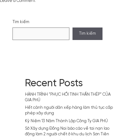
on
Leave a Comment
Hơn
61.000
tỷ
Tìm kiếm
đồng
đầu
Tìm kiếm
tư
hệ
thống
cảng
biển
Sóc
Trăng
Recent Posts
HÀNH TRÌNH “PHỤC HỒI TINH THẦN THÉP” CỦA
GIA PHÚ
Hết cảnh người dân xếp hàng làm thủ tục cấp
phép xây dựng
Kỷ Niệm 13 Năm Thành Lập Công Ty GIA PHÚ
Sở Xây dựng Đồng Nai báo cáo về tai nạn lao
động làm 2 người chết ở khu du lịch Sơn Tiên