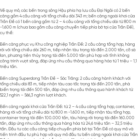
Về quy mô, các bến trong sông Hậu phía hạ lưu cầu Đại Ngãi có 2 bến
cảng gồm 4 cầu cảng với tổng chiều dài 343 m; bến cảng ngoài khơi cửa
Trần Đề có 1 bến cảng gồm từ 2 – 4 cầu cảng với tổng chiều dài từ 800 m
-1.600 m (chưa bao gồm cầu cảng chuyển tiếp phía bờ tại cửa Trần Đề),
cụ thể:
Bến cảng phục vụ Khu công nghiệp Trần Đề: 2 cầu cảng tổng hợp, hàng
rời với tổng chiều dài 260 m, tiếp nhận tàu trọng tải đến 2.000 tấn, cỡ sà
lan, phương tiện thủy trọng tải đến 5.000 tấn phù hợp với tĩnh không
công trình vượt sông, đáp ứng nhu cầu thông qua hàng hóa từ 1 triệu – 1,1
triệu tấn.
Bến cảng Superdong Trần Đề – Sóc Trăng: 2 cầu cảng hành khách với
tổng chiều dài 83 m, tiếp nhận tàu cao tốc trọng tải đến 200 tấn, phà
biển trọng tải đến 500 tấn, đáp ứng nhu cầu thông qua hành khách từ
522,1 nghìn – 566,3 nghìn lượt khách.
Bến cảng ngoài khơi cửa Trần Đề: từ 2 – 4 cầu cảng tổng hợp, container,
hàng rời với tổng chiều dài từ 800 m -1.600 m, tiếp nhận tàu tổng hợp,
container trọng tải đến 100.000 tấn, tàu hàng rời trọng tải đến 160.000
tấn, đáp ứng nhu cầu thông qua hàng hóa từ 24,6 triệu tấn – 32,5 triệu
tấn. Đầu tư các cầu cảng tiếp chuyển phía bờ tại Trần Đề có quy mô và
tiến trình
đầu tư
phù hợp với quy mô đầu tư bến cảng ngoài khơi cửa Trần