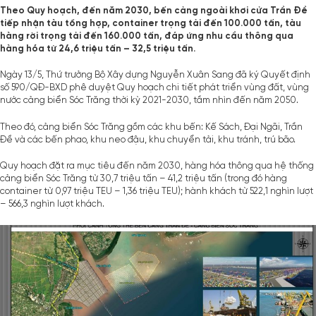
Theo Quy hoạch, đến năm 2030, bến cảng ngoài khơi cửa Trần Đề
tiếp nhận tàu tổng hợp, container trọng tải đến 100.000 tấn, tàu
hàng rời trọng tải đến 160.000 tấn, đáp ứng nhu cầu thông qua
hàng hóa từ 24,6 triệu tấn – 32,5 triệu tấn.
Ngày 13/5, Thứ trưởng Bộ Xây dựng Nguyễn Xuân Sang đã ký Quyết định
số 590/QĐ-BXD phê duyệt Quy hoạch chi tiết phát triển vùng đất, vùng
nước cảng biển Sóc Trăng thời kỳ 2021-2030, tầm nhìn đến năm 2050.
Theo đó, cảng biển Sóc Trăng gồm các khu bến: Kế Sách, Đại Ngãi, Trần
Đề và các bến phao, khu neo đậu, khu chuyển tải, khu tránh, trú bão.
Quy hoạch đặt ra mục tiêu đến năm 2030, hàng hóa thông qua hệ thống
cảng biển Sóc Trăng từ 30,7 triệu tấn – 41,2 triệu tấn (trong đó hàng
container từ 0,97 triệu TEU – 1,36 triệu TEU); hành khách từ 522,1 nghìn lượt
– 566,3 nghìn lượt khách.