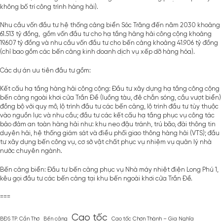
không bố trí công trình hàng hải).
Nhu cầu vốn đầu tư hệ thống cảng biển Sóc Trăng đến năm 2030 khoảng
61.513 tỷ đồng, gồm vốn đầu tư cho hạ tầng hảng hải công cộng khoảng
19.607 tỷ đồng và nhu cầu vốn đầu tư cho bến cảng khoảng 41.906 tỷ đồng
(chỉ bao gồm các bến cảng kinh doanh dịch vụ xếp dỡ hàng hóa).
Các
dự án
ưu tiên đầu tư gồm:
Kết cấu hạ tầng hàng hải công cộng: Đầu tư xây dựng hạ tầng công cộng
bến cảng ngoài khơi cửa Trần Đề (luồng tàu, đê chắn sóng, cầu vượt biển)
đồng bộ với quy mô, lộ trình đầu tư các bến cảng, lộ trình đầu tư tùy thuộc
vào nguồn lực và nhu cầu; đầu tư các kết cấu hạ tầng phục vụ công tác
bảo đảm an toàn hàng hải như: khu neo đậu tránh, trú bão, đài thông tin
duyên hải, hệ thống giám sát và điều phối giao thông hàng hải (VTS); đầu
tư xây dựng bến công vụ, cơ sở vật chất phục vụ nhiệm vụ quản lý nhà
nước chuyên ngành.
Bến cảng biển: Đầu tư bến cảng phục vụ Nhà máy nhiệt điện Long Phú 1,
kêu gọi đầu tư các bến cảng tại khu bến ngoài khơi cửa Trần Đề.
===
Cao tốc
BĐS TP. Cần Thơ
Bến cảng
Cao tốc Chơn Thành – Gia Nghĩa