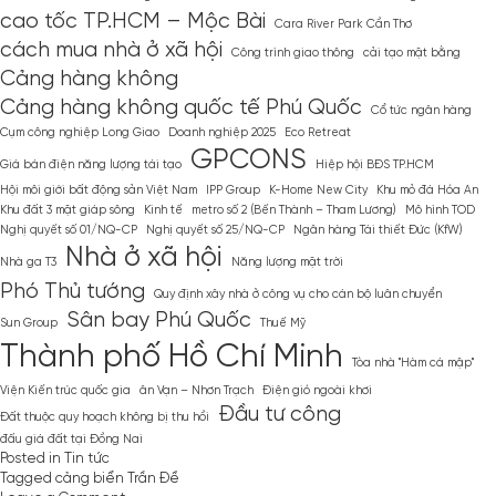
cao tốc TP.HCM – Mộc Bài
Cara River Park Cần Thơ
cách mua nhà ở xã hội
Công trình giao thông
cải tạo mặt bằng
Cảng hàng không
Cảng hàng không quốc tế Phú Quốc
Cổ tức ngân hàng
Cụm công nghiệp Long Giao
Doanh nghiệp 2025
Eco Retreat
GPCONS
Giá bán điện năng lượng tái tạo
Hiệp hội BĐS TP.HCM
Hội môi giới bất động sản Việt Nam
IPP Group
K-Home New City
Khu mỏ đá Hóa An
Khu đất 3 mặt giáp sông
Kinh tế
metro số 2 (Bến Thành – Tham Lương)
Mô hình TOD
Nghị quyết số 01/NQ-CP
Nghị quyết số 25/NQ-CP
Ngân hàng Tái thiết Đức (KfW)
Nhà ở xã hội
Nhà ga T3
Năng lượng mặt trời
Phó Thủ tướng
Quy định xây nhà ở công vụ cho cán bộ luân chuyển
Sân bay Phú Quốc
Sun Group
Thuế Mỹ
Thành phố Hồ Chí Minh
Tòa nhà ''Hàm cá mập''
Viện Kiến trúc quốc gia
ân Vạn – Nhơn Trạch
Điện gió ngoài khơi
Đầu tư công
Đất thuộc quy hoạch không bị thu hồi
đấu giá đất tại Đồng Nai
Posted in
Tin tức
Tagged
cảng biển Trần Đề