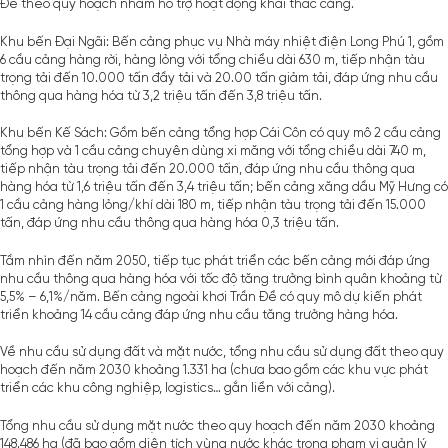
Đề theo quy hoạch nhằm hỗ trợ hoạt động khai thác cảng.
Khu bến Đại Ngãi: Bến cảng phục vụ Nhà máy nhiệt điện Long Phú 1, gồm
6 cầu cảng hàng rời, hàng lỏng với tổng chiều dài 630 m, tiếp nhận tàu
trọng tải đến 10.000 tấn đầy tải và 20.00 tấn giảm tải, đáp ứng nhu cầu
thông qua hàng hóa từ 3,2 triệu tấn đến 3,8 triệu tấn.
Khu bến Kế Sách: Gồm bến cảng tổng hợp Cái Côn có quy mô 2 cầu cảng
tổng hợp và 1 cầu cảng chuyên dùng xi măng với tổng chiều dài 740 m,
tiếp nhận tàu trọng tải đến 20.000 tấn, đáp ứng nhu cầu thông qua
hàng hóa từ 1,6 triệu tấn đến 3,4 triệu tấn; bến cảng xăng dầu Mỹ Hưng có
1 cầu cảng hàng lỏng/khí dài 180 m, tiếp nhận tàu trọng tải đến 15.000
tấn, đáp ứng nhu cầu thông qua hàng hóa 0,3 triệu tấn.
Tầm nhìn đến năm 2050, tiếp tục phát triển các bến cảng mới đáp ứng
nhu cầu thông qua hàng hóa với tốc độ tăng trưởng bình quân khoảng từ
5,5% – 6,1%/năm. Bến cảng ngoài khơi Trần Đề có quy mô dự kiến phát
triển khoảng 14 cầu cảng đáp ứng nhu cầu tăng trưởng hàng hóa.
Về nhu cầu sử dụng đất và mặt nước, tổng nhu cầu sử dụng đất theo quy
hoạch đến năm 2030 khoảng 1.331 ha (chưa bao gồm các khu vực phát
triển các khu công nghiệp, logistics… gắn liền với cảng).
Tổng nhu cầu sử dụng mặt nước theo quy hoạch đến năm 2030 khoảng
148.486 ha (đã bao gồm diện tích vùng nước khác trong phạm vi quản lý