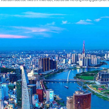
 vừa đảm bảo các tiêu chí theo luật, vừa đủ để mở rộng không gian phát t