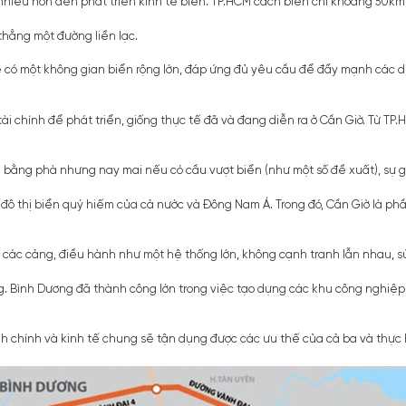
hiều hơn đến phát triển kinh tế biển. TP.HCM cách biển chỉ khoảng 50km
thẳng một đường liền lạc.
 có một không gian biển rộng lớn, đáp ứng đủ yêu cầu để đẩy mạnh các dị
chính để phát triển, giống thực tế đã và đang diễn ra ở Cần Giờ. Từ TP.HC
i bằng phà nhưng nay mai nếu có cầu vượt biển (như một số đề xuất), sự g
ô thị biển quý hiếm của cả nước và Đông Nam Á. Trong đó, Cần Giờ là phầ
 các cảng, điều hành như một hệ thống lớn, không cạnh tranh lẫn nhau, s
g. Bình Dương đã thành công lớn trong việc tạo dựng các khu công nghiệp
 chính và kinh tế chung sẽ tận dụng được các ưu thế của cả ba và thực h