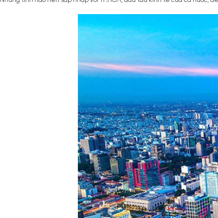
Những tỉnh nào nên sáp nhập với TP.HCM, đầu tàu kinh tế của cả nước, để