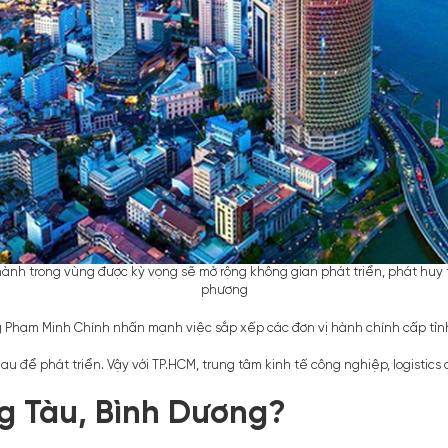
ành trong vùng được kỳ vọng sẽ mở rộng không gian phát triển, phát huy 
phương
 Phạm Minh Chính nhấn mạnh việc sắp xếp các đơn vị hành chính cấp tỉnh 
nhau để phát triển. Vậy với TP.HCM, trung tâm kinh tế công nghiệp, logistic
g Tàu, Bình Dương?