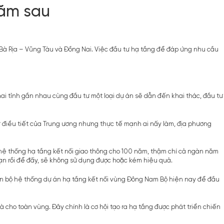
năm sau
 Bà Rịa – Vũng Tàu và Đồng Nai. Việc đầu tư hạ tầng để đáp ứng nhu cầu
hai tỉnh gần nhau cùng đầu tư một loại dự án sẽ dẫn đến khai thác, đầu tư
ự điều tiết của Trung ương nhưng thực tế mạnh ai nấy làm, địa phương
 hệ thống hạ tầng kết nối giao thông cho 100 năm, thậm chí cả ngàn năm
oạn rồi để đấy, sẽ không sử dụng được hoặc kém hiệu quả.
 toàn bộ hệ thống dự án hạ tầng kết nối vùng Đông Nam Bộ hiện nay để đầu
à cho toàn vùng. Đây chính là cơ hội tạo ra hạ tầng được phát triển chiến