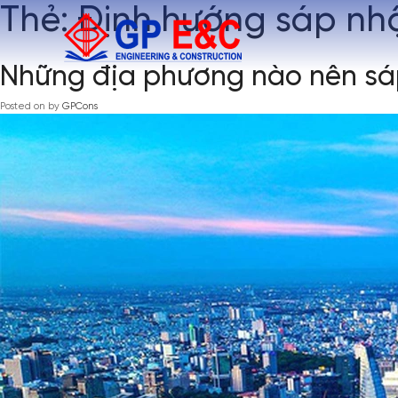
Thẻ:
Định hướng sáp nhậ
Những địa phương nào nên sá
Posted on
by
GPCons