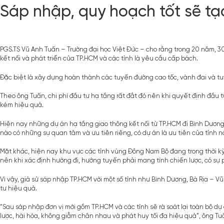
Sáp nhập, quy hoạch tốt sẽ t
PGS.TS Vũ Anh Tuấn – Trường đại học Việt Đức – cho rằng trong 20 năm, 3
kết nối và phát triển của TP.HCM và các tỉnh là yêu cầu cấp bách.
Đặc biệt là xây dựng hoàn thành các tuyến đường cao tốc, vành đai và tuy
Theo ông Tuấn, chi phí đầu tư hạ tầng rất đắt đỏ nên khi quyết định đầu 
kém hiệu quả.
Hiện nay những dự án hạ tầng giao thông kết nối từ TP.HCM đi Bình Dương,
nào có những sự quan tâm và ưu tiên riêng, có dự án là ưu tiên của tỉnh 
Mặt khác, hiện nay khu vực các tỉnh vùng Đông Nam Bộ đang trong thời k
nên khi xác định hướng đi, hướng tuyến phải mang tính chiến lược, có sự
Vì vậy, giả sử sáp nhập TP.HCM với một số tỉnh như Bình Dương, Bà Rịa – V
tư hiệu quả.
“Sau sáp nhập đơn vị mới gồm TP.HCM và các tỉnh sẽ rà soát lại toàn bộ dự
lược, hài hòa, không giẫm chân nhau và phát huy tối đa hiệu quả”, ông Tuấ