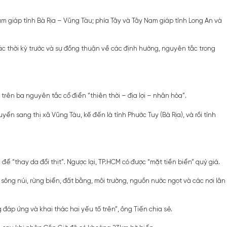
am giáp tỉnh Bà Rịa – Vũng Tàu; phía Tây và Tây Nam giáp tỉnh Long An và
c thời kỳ trước và sự đồng thuận về các định hướng, nguyên tắc trong
rên ba nguyên tắc cổ điển “thiên thời – địa lợi – nhân hòa”.
ển sang thị xã Vũng Tàu, kế đến là tỉnh Phước Tuy (Bà Rịa), và rồi tỉnh
 “thay da đổi thịt”. Ngược lại, TP.HCM có được “mặt tiền biển” quý giá.
n sông núi, rừng biển, đất bằng, môi trường, nguồn nước ngọt và các nơi lân
đáp ứng và khai thác hai yếu tố trên”, ông Tiến chia sẻ.