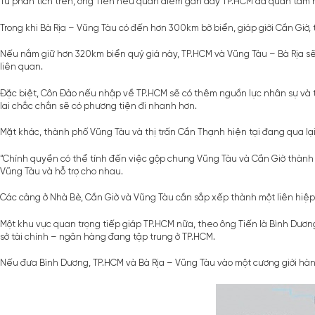
Từ phân tích trên, ông Tiến nêu quan điểm gần đây TP.HCM đã quan tâm n
Trong khi
Bà Rịa – Vũng Tàu
có đến hơn 300km bờ biển, giáp giới Cần Giờ, 
Nếu nắm giữ hơn 320km biển quý giá này, TP.HCM và Vũng Tàu – Bà Rịa sẽ
liên quan.
Đặc biệt, Côn Đảo nếu nhập về TP.HCM sẽ có thêm nguồn lực nhân sự và tài 
lai chắc chắn sẽ có phương tiện đi nhanh hơn.
Mặt khác, thành phố Vũng Tàu và thị trấn Cần Thạnh hiện tại đang qua lạ
“Chính quyền có thể tính đến việc gộp chung Vũng Tàu và Cần Giờ thành đ
Vũng Tàu và hỗ trợ cho nhau.
Các cảng ở Nhà Bè, Cần Giờ và Vũng Tàu cần sắp xếp thành một liên hiệp
Một khu vực quan trọng tiếp giáp TP.HCM nữa, theo ông Tiến là Bình Dươn
sở tài chính – ngân hàng đang tập trung ở TP.HCM.
Nếu đưa Bình Dương, TP.HCM và Bà Rịa – Vũng Tàu vào một cương giới hành