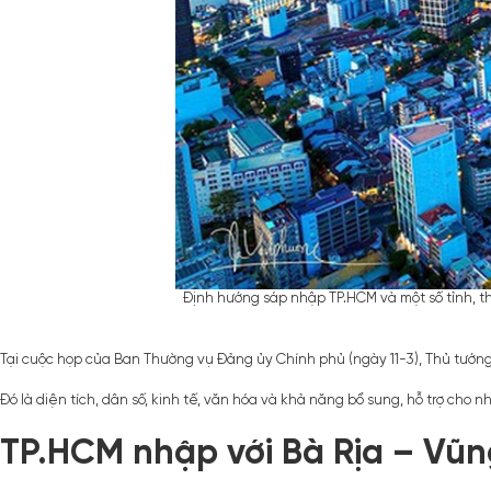
Định hướng sáp nhập TP.HCM và một số tỉnh, th
Tại cuộc họp của Ban Thường vụ Đảng ủy Chính phủ (ngày 11-3), Thủ tướng
Đó là diện tích, dân số, kinh tế, văn hóa và khả năng bổ sung, hỗ trợ cho 
TP.HCM nhập với Bà Rịa – Vũn