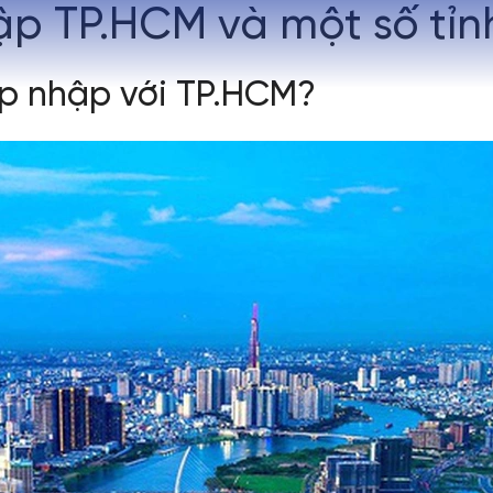
p TP.HCM và một số tỉn
p nhập với TP.HCM?