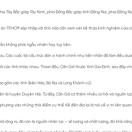
phía Tây Bắc giáp Tây Ninh, phía Đông Bắc giáp tỉnh Đồng Nai, phía Đông N
 án TP.HCM sáp nhập với tỉnh nào cần xem xét kế thừa kinh nghiệm của cá
hắn không phải ngẫu nhiên hay tùy tiện.
u. Các cuộc tái cấu trúc đơn vị hành chính như tiền nhân đã làm đều dựa t
i các tỉnh khác nhau. Thoạt đầu, Cần Giờ thuộc tỉnh Gia Định, sau đấy chuy
o gồm các tỉnh Biên Hòa, Bà Rịa và Long Khánh cũ).
 là huyện Duyên Hải. Từ đấy, Cần Giờ có thêm nhiều cơ hội và nguồn lực để
phương vào những thời điểm cụ thể. Kế đến địa lợi là nói về vị trí liên qua
 rộng ra, đó còn là nguồn nhân lực – số lượng và chất lượng, đủ khả năng 