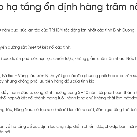
ạo hạ tầng ổn định hàng trăm 
0 năm qua, sức lan tỏa của TP.HCM tác động lớn nhất các tỉnh Bình Dương,
ến đường sắt (metro) kết nối các tỉnh.
tư các dự án phải có chọn lọc, chiến lược, không giẫm chân lên nhau. Nếu 
 Bà Rịa – Vũng Tàu trên lý thuyết gọi các địa phương phối hợp dựa trên s
này nhưng không phải ưu tiên hàng đầu của tỉnh kia.
ỳ đẩy mạnh đầu tư công, định hướng trong 5 – 10 năm tới phải hoàn thành
 phối hợp và kết nối thành mạng lưới, hành lang chứ không phải làm một đ
ũng Tàu, Đồng Nai… sẽ tạo ra cơ hội rất lớn để rà soát, đánh giá tổng thể
 án về hạ tầng để xác định lựa chọn địa điểm chiến lược, cho địa bàn mới v
n nói.