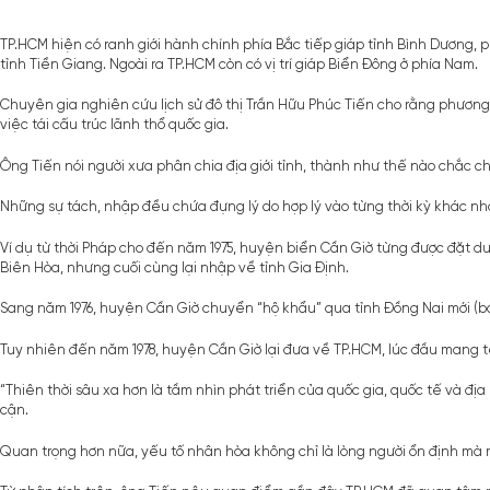
TP.HCM hiện có ranh giới hành chính phía Bắc tiếp giáp tỉnh Bình Dương, 
tỉnh Tiền Giang. Ngoài ra TP.HCM còn có vị trí giáp Biển Đông ở phía Nam.
Chuyên gia nghiên cứu lịch sử đô thị Trần Hữu Phúc Tiến cho rằng phương
việc tái cấu trúc lãnh thổ quốc gia.
Ông Tiến nói người xưa phân chia địa giới tỉnh, thành như thế nào chắc c
Những sự tách, nhập đều chứa đựng lý do hợp lý vào từng thời kỳ khác nha
Ví dụ từ thời Pháp cho đến năm 1975, huyện biển Cần Giờ từng được đặt dướ
Biên Hòa, nhưng cuối cùng lại nhập về tỉnh Gia Định.
Sang năm 1976, huyện Cần Giờ chuyển “hộ khẩu” qua tỉnh Đồng Nai mới (ba
Tuy nhiên đến năm 1978, huyện Cần Giờ lại đưa về TP.HCM, lúc đầu mang tên
“Thiên thời sâu xa hơn là tầm nhìn phát triển của quốc gia, quốc tế và địa 
cận.
Quan trọng hơn nữa, yếu tố nhân hòa không chỉ là lòng người ổn định mà mở