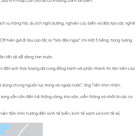
, sau khi nhập Cần Giờ đã có khoảng 23km bờ biển.
ch vụ hàng hải, du lịch nghỉ dưỡng, nghiên cứu biển và đào tạo các nghề
M hiện giờ đi tàu cao tốc ra “hòn đảo ngọc” chỉ mất 5 tiếng, trong tương
ắn kết sẽ dễ dàng hơn trước.
n đất sinh thái hoang dã cùng đồng hành với phần thành thị tân tiến của
ử dụng chung nguồn lực trong và ngoài nước”, ông Tiến nhìn nhận.
 song vẫn cần đến hệ thống cảng, kho vận, viễn thông và nhất là các cơ
iện tầm nhìn hướng đến kinh tế biển, kinh tế xanh và kinh tế số.