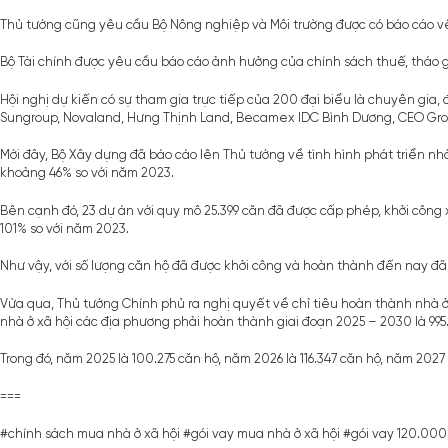
Thủ tướng cũng yêu cầu Bộ Nông nghiệp và Môi trường được có báo cáo về 
Bộ Tài chính được yêu cầu báo cáo ảnh hưởng của chính sách thuế, tháo 
Hội nghị dự kiến có sự tham gia trực tiếp của 200 đại biểu là chuyên gia
Sungroup, Novaland, Hưng Thịnh Land, Becamex IDC Bình Dương, CEO Group
Mới đây, Bộ Xây dựng đã báo cáo lên Thủ tướng về tình hình phát triển nhà
khoảng 46% so với năm 2023.
Bên cạnh đó, 23 dự án với quy mô 25.399 căn đã được cấp phép, khởi công 
101% so với năm 2023.
Như vậy, với số lượng căn hộ đã được khởi công và hoàn thành đến nay đã
Vừa qua, Thủ tướng Chính phủ ra nghị quyết về chỉ tiêu hoàn thành nhà ở 
nhà ở xã hội các địa phương phải hoàn thành giai đoạn 2025 – 2030 là 995.
Trong đó, năm 2025 là 100.275 căn hộ, năm 2026 là 116.347 căn hộ, năm 2027 l
===
#chính sách mua nhà ở xã hội
#gói vay mua nhà ở xã hội
#gói vay 120.000