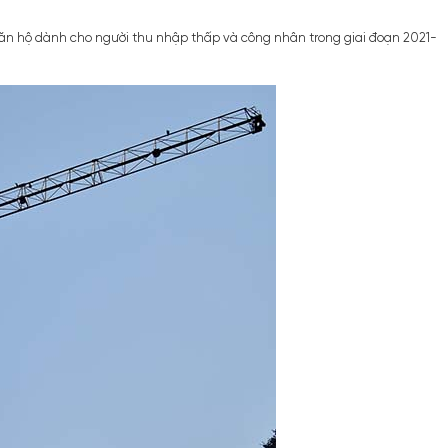
u căn hộ dành cho người thu nhập thấp và công nhân trong giai đoạn 2021-