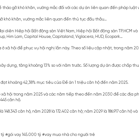
tháo gỡ khó khăn, vướng mắc đối với các dự án liên quan đến pháp luật về
gỡ khó khăn, vướng mắc liên quan đến thủ tục đấu thầu…
, đại diện Hiệp hội Bất động sản Việt Nam, Hiệp hội Bất động sản TP.HCM v
, Him Lam, Capital House, Capitaland, Viglacera, HUD, Ecopark…
 ở xã hội để phục vụ hội nghị lần này. Theo số liệu cập nhật, trong năm 2
xây dựng, tăng khoảng 13% so với năm trước. Số lượng dự án được chấp thu
 đạt khoảng 42,38% mục tiêu của Đề án 1 triệu căn hộ đến năm 2025.
xã hội trong năm 2025 và các năm tiếp theo đến năm 2030 để các địa phươn
445 căn hộ.
à 148.343 căn hộ, năm 2028 là 172.402 căn hộ; năm 2029 là 186.917 căn hộ và 
 tỷ
#gói vay 145.000 tỷ
#vay mua nhà cho người trẻ