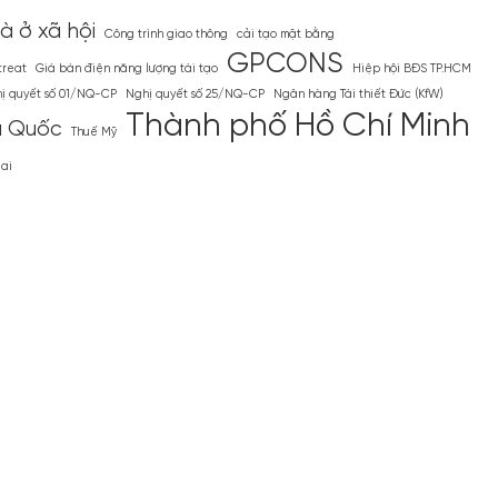
 ở xã hội
Công trình giao thông
cải tạo mặt bằng
GPCONS
treat
Giá bán điện năng lượng tái tạo
Hiệp hội BĐS TP.HCM
ị quyết số 01/NQ-CP
Nghị quyết số 25/NQ-CP
Ngân hàng Tái thiết Đức (KfW)
Thành phố Hồ Chí Minh
ú Quốc
Thuế Mỹ
Nai