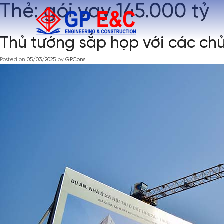
Thẻ:
gói vay 145.000 tỷ
Thủ tướng sắp họp với các chủ
Posted on
05/03/2025
by
GPCons