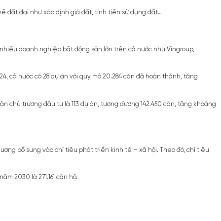
 đất đai như xác định giá đất, tính tiền sử dụng đất…
à nhiều doanh nghiệp bất động sản lớn trên cả nước như Vingroup,
024, cả nước có 28 dự án với quy mô 20.284 căn đã hoàn thành, tăng
ận chủ trương đầu tư là 113 dự án, tương đương 142.450 căn, tăng khoảng
g bổ sung vào chỉ tiêu phát triển kinh tế – xã hội. Theo đó, chỉ tiêu
năm 2030 là 271.161 căn hộ.