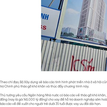
Theo chỉ đạo, Bộ Xây dựng sẽ báo cáo tình hình phát triển nhà ở xã hội c
trợ Chính phủ tháo gỡ khó khăn và thúc đẩy chương trình này.
Thủ tướng yêu cầu Ngân hàng Nhà nước có báo cáo về tháo gỡ khó khăn, 
đồng (nay là gói 145.000 tỷ đồng) cho vay để hỗ trợ doanh nghiệp sớm ho
báo cáo về đề xuất cho người trẻ dưới 35 tuổi được vay ưu đãi dài hạn.