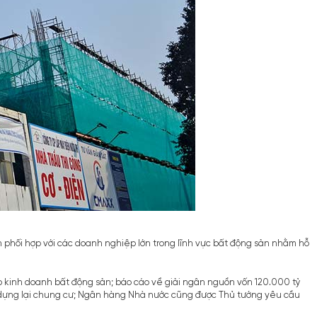
án phối hợp với các doanh nghiệp lớn trong lĩnh vực bất động sản nhằm hỗ
 kinh doanh bất động sản; báo cáo về giải ngân nguồn vốn 120.000 tỷ
xây dựng lại chung cư; Ngân hàng Nhà nước cũng được Thủ tướng yêu cầu