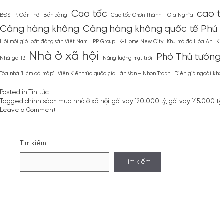
Cao tốc
cao 
BĐS TP. Cần Thơ
Bến cảng
Cao tốc Chơn Thành – Gia Nghĩa
Cảng hàng không
Cảng hàng không quốc tế Phú
Hội môi giới bất động sản Việt Nam
IPP Group
K-Home New City
Khu mỏ đá Hóa An
K
Nhà ở xã hội
Phó Thủ tướn
Nhà ga T3
Năng lượng mặt trời
Tòa nhà ''Hàm cá mập''
Viện Kiến trúc quốc gia
ân Vạn – Nhơn Trạch
Điện gió ngoài kh
Posted in
Tin tức
Tagged
chính sách mua nhà ở xã hội
,
gói vay 120.000 tỷ
,
gói vay 145.000 t
on
Leave a Comment
Thủ
tướng
sắp
Tìm kiếm
họp
với
Tìm kiếm
các
chủ
đầu
tư
lớn
nhằm
thúc