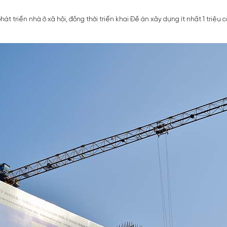
hát triển nhà ở xã hội, đồng thời triển khai Đề án xây dựng ít nhất 1 triệ