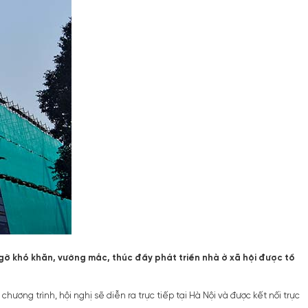
ỡ khó khăn, vướng mắc, thúc đẩy phát triển nhà ở xã hội được tổ
ơng trình, hội nghị sẽ diễn ra trực tiếp tại Hà Nội và được kết nối trực