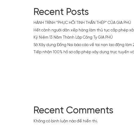
đẩy
nhà
Recent Posts
ở
xã
HÀNH TRÌNH “PHỤC HỒI TINH THẦN THÉP” CỦA GIA PHÚ
hội
Hết cảnh người dân xếp hàng làm thủ tục cấp phép x
Kỷ Niệm 13 Năm Thành Lập Công Ty GIA PHÚ
Sở Xây dựng Đồng Nai báo cáo về tai nạn lao động làm 2
Tiếp nhận 100% hồ sơ cấp phép xây dựng trực tuyến và 
Recent Comments
Không có bình luận nào để hiển thị.