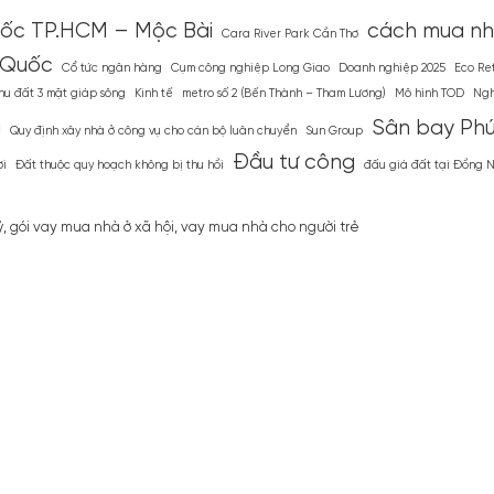
tốc TP.HCM – Mộc Bài
cách mua nhà
Cara River Park Cần Thơ
 Quốc
Cổ tức ngân hàng
Cụm công nghiệp Long Giao
Doanh nghiệp 2025
Eco Re
hu đất 3 mặt giáp sông
Kinh tế
metro số 2 (Bến Thành – Tham Lương)
Mô hình TOD
Ngh
g
Sân bay Ph
Quy định xây nhà ở công vụ cho cán bộ luân chuyển
Sun Group
Đầu tư công
ơi
Đất thuộc quy hoạch không bị thu hồi
đấu giá đất tại Đồng 
ỷ
,
gói vay mua nhà ở xã hội
,
vay mua nhà cho người trẻ