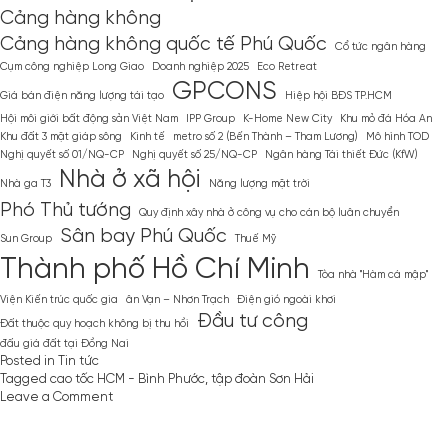
Cảng hàng không
Cảng hàng không quốc tế Phú Quốc
Cổ tức ngân hàng
Cụm công nghiệp Long Giao
Doanh nghiệp 2025
Eco Retreat
GPCONS
Giá bán điện năng lượng tái tạo
Hiệp hội BĐS TP.HCM
Hội môi giới bất động sản Việt Nam
IPP Group
K-Home New City
Khu mỏ đá Hóa An
Khu đất 3 mặt giáp sông
Kinh tế
metro số 2 (Bến Thành – Tham Lương)
Mô hình TOD
Nghị quyết số 01/NQ-CP
Nghị quyết số 25/NQ-CP
Ngân hàng Tái thiết Đức (KfW)
Nhà ở xã hội
Nhà ga T3
Năng lượng mặt trời
Phó Thủ tướng
Quy định xây nhà ở công vụ cho cán bộ luân chuyển
Sân bay Phú Quốc
Sun Group
Thuế Mỹ
Thành phố Hồ Chí Minh
Tòa nhà ''Hàm cá mập''
Viện Kiến trúc quốc gia
ân Vạn – Nhơn Trạch
Điện gió ngoài khơi
Đầu tư công
Đất thuộc quy hoạch không bị thu hồi
đấu giá đất tại Đồng Nai
Posted in
Tin tức
Tagged
cao tốc HCM - Bình Phước
,
tập đoàn Sơn Hải
on
Leave a Comment
Vụ
Tập