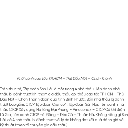
Phối cảnh cao tốc TP.HCM – Thủ Dầu Một – Chơn Thành
Trên thực tế, Tập đoàn Sơn Hải là một trong 4 nhà thầu, liên danh nhà
thầu bị đánh trượt khi tham gia đấu thầu gói thầu cao tốc TP HCM – Thủ
Dầu Một – Chơn Thành đoạn qua tỉnh Bình Phước. Bốn nhà thầu bị đánh
trượt bao gồm: CTCP Tập đoàn Cienco4, Tập đoàn Sơn Hải, liên danh nhà
thầu CTCP Xây dựng Hạ tầng Đại Phong – Vinaconex – CTCP Cơ khí điện
Lữ Gia, liên danh CTCP Hải Đăng – Đèo Cả – Thuận Hà. Không riêng gì Sơn
Hải, cả 4 nhà thầu bị đánh trượt với lý do không đạt kết quả đánh giá về
kỹ thuật (theo tổ chuyên gia đấu thầu).