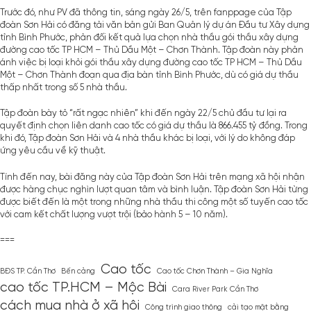
Trước đó, như PV đã thông tin, sáng ngày 26/5, trên fanppage của Tập
đoàn Sơn Hải có đăng tải văn bản gửi Ban Quản lý dự án Đầu tư Xây dựng
tỉnh Bình Phước, phản đối kết quả lựa chọn nhà thầu gói thầu xây dựng
đường cao tốc TP HCM – Thủ Dầu Một – Chơn Thành. Tập đoàn này phản
ánh việc bị loại khỏi gói thầu xây dựng đường cao tốc TP HCM – Thủ Dầu
Một – Chơn Thành đoạn qua địa bàn tỉnh Bình Phước, dù có giá dự thầu
thấp nhất trong số 5 nhà thầu.
Tập đoàn bày tỏ “rất ngạc nhiên” khi đến ngày 22/5 chủ đầu tư lại ra
quyết định chọn liên danh cao tốc có giá dự thầu là 866.455 tỷ đồng. Trong
khi đó, Tập đoàn Sơn Hải và 4 nhà thầu khác bị loại, với lý do không đáp
ứng yêu cầu về kỹ thuật.
Tính đến nay, bài đăng này của Tập đoàn Sơn Hải trên mạng xã hội nhận
được hàng chục nghìn lượt quan tâm và bình luận. Tập đoàn Sơn Hải từng
được biết đến là một trong những nhà thầu thi công một số tuyến cao tốc
với cam kết chất lượng vượt trội (bảo hành 5 – 10 năm).
===
Cao tốc
BĐS TP. Cần Thơ
Bến cảng
Cao tốc Chơn Thành – Gia Nghĩa
cao tốc TP.HCM – Mộc Bài
Cara River Park Cần Thơ
cách mua nhà ở xã hội
Công trình giao thông
cải tạo mặt bằng