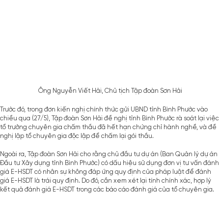
Ông Nguyễn Viết Hải, Chủ tịch Tập đoàn Sơn Hải
Trước đó, trong đơn kiến nghị chính thức gửi UBND tỉnh
Bình Phước
vào
chiều qua (27/5), Tập đoàn Sơn Hải đề nghị tỉnh Bình Phước rà soát lại việc
tổ trưởng chuyên gia chấm thầu đã hết hạn chứng chỉ hành nghề, và đề
nghị lập tổ chuyên gia độc lập để chấm lại gói thầu.
Ngoài ra, Tập đoàn Sơn Hải cho rằng chủ đầu tư
dự án
(Ban Quản lý dự án
Đầu tư Xây dựng tỉnh Bình Phước) có dấu hiệu sử dụng đơn vị tư vấn đánh
giá E-HSDT có nhân sự không đáp ứng quy định của pháp luật để đánh
giá E-HSDT là trái quy định. Do đó, cần xem xét lại tính chính xác, hợp lý
kết quả đánh giá E-HSDT trong các báo cáo đánh giá của tổ chuyên gia.