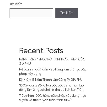
đoàn
Tìm kiếm
Sơn
Hải
Tìm kiếm
trượt
gói
thầu
trong
dự
án
hơn
17.000
tỷ,
Recent Posts
Tổ
chuyên
HÀNH TRÌNH “PHỤC HỒI TINH THẦN THÉP” CỦA
gia
GIA PHÚ
vừa
tiết
Hết cảnh người dân xếp hàng làm thủ tục cấp
lộ
phép xây dựng
nguyên
Kỷ Niệm 13 Năm Thành Lập Công Ty GIA PHÚ
nhân
Sở Xây dựng Đồng Nai báo cáo về tai nạn lao
gì?
động làm 2 người chết ở khu du lịch Sơn Tiên
Tiếp nhận 100% hồ sơ cấp phép xây dựng trực
tuyến và trực tuyến toàn trình từ 9/6