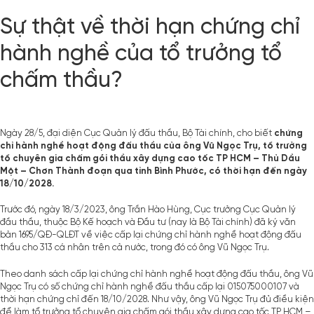
Sự thật về thời hạn chứng chỉ
hành nghề của tổ trưởng tổ
chấm thầu?
Ngày 28/5, đại diện Cục Quản lý đấu thầu, Bộ Tài chính, cho biết
chứng
chỉ hành nghề hoạt động đấu thầu của ông Vũ Ngọc Trụ, tổ trưởng
tổ chuyên gia chấm gói thầu xây dựng cao tốc TP HCM – Thủ Dầu
Một – Chơn Thành đoạn qua tỉnh Bình Phước, có thời hạn đến ngày
18/10/2028.
Trước đó, ngày 18/3/2023, ông Trần Hào Hùng, Cục trưởng Cục Quản lý
đầu thầu, thuộc Bộ Kế hoạch và Đầu tư (nay là Bộ Tài chính) đã ký văn
bản 1695/QĐ-QLĐT về việc cấp lại chứng chỉ hành nghề hoạt động đấu
thầu cho 313 cá nhân trên cả nước, trong đó có ông Vũ Ngọc Trụ.
Theo danh sách cấp lại chứng chỉ hành nghề hoạt động đấu thầu, ông Vũ
Ngọc Trụ có số chứng chỉ hành nghề đấu thầu cấp lại 015075000107 và
thời hạn chứng chỉ đến 18/10/2028. Như vậy, ông Vũ Ngọc Trụ đủ điều kiện
để làm tổ trưởng tổ chuyên gia chấm gói thầu xây dựng cao tốc TP HCM –